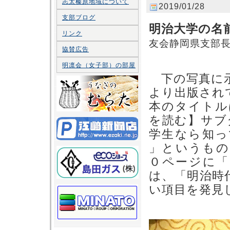
志太榛原地域について
2019/01/28
支部ブログ
明治大学の名
リンク
友会静岡県支部
協賛広告
平成
明凛会（女子部）の部屋
下の写真に示
より出版され
本のタイトル
を読む】サブ
学生なら知っ
」というもの
０ページに「
は、
「明治時
い項目を発見