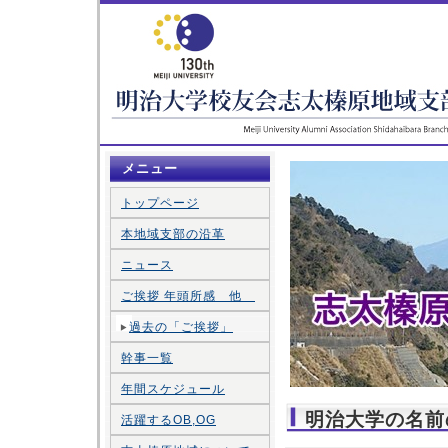
メニュー
トップページ
本地域支部の沿革
ニュース
ご挨拶 年頭所感 他
過去の「ご挨拶」
幹事一覧
年間スケジュール
明治大学の名前
活躍するOB,OG