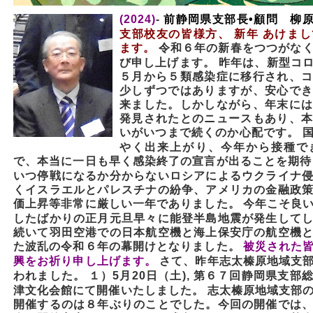
(2024)
-
前静岡県支部長•顧問
柳
支部校友の皆
様方、 新年 あけま
ます。
令和６年の新春をつつがな
び申し上げます。
昨年は、新型コ
５月から５類感染症に移行され、
少しずつではありますが、安心で
来ました。しかしながら、年末に
発見されたとのニュースもあり、
いがいつまで続くのか心配です。
やく出来上がり、今年から接種で
で、本当に一日も早く感染終了
の宣言が出ることを期待
いつ停戦になるか分からないロシアによるウクライナ
くイスラエルとパレスチナの紛争、アメリカの金融政
価上昇等非常に厳しい一年でありました。
今年こそ良
したばかりの正月元旦早々に能登半島地震が発生して
続いて羽田空港での日本航空機と海上保安庁の航空機
た波乱の令和６年の幕開けとなりました。
被災された
興をお祈り申し上げます。
さて、昨年志太榛原地域支
われました。
１）5月20日（土), 第６７回静岡県支
津文化会館にて開催いたしました。 志太榛原地域支部
開催するのは
８年ぶりのことでした。今回の開催では