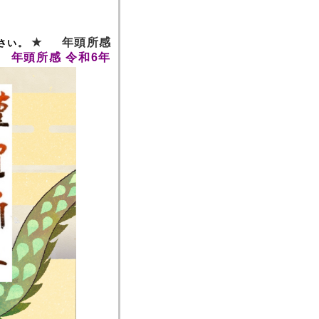
★
年頭所感
さい。
年頭所感 令和6年
★