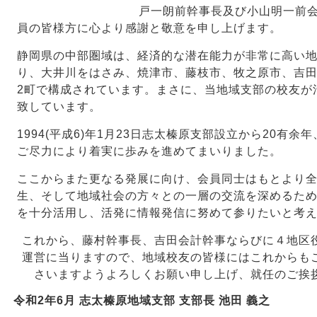
戸一朗前幹事長及び小山明一前
員の皆様方に心より感謝と敬意を申し上げます。
静岡県の中部圏域は、経済的な潜在能力が非常に高い
り、大井川をはさみ、焼津市、藤枝市、牧之原市、吉田
2町で構成されています。まさに、当地域支部の校友が
致しています。
1994(平成6)年1月23日志太榛原支部設立から20有
ご尽力により着実に歩みを進めてまいりました。
ここからまた更なる発展に向け、会員同士はもとより
生、そして地域社会の方々との一層の交流を深めるた
を十分
活用し、活発に情報発信に努めて参りたいと考
これから、藤村幹事長、吉田会計幹事ならびに４地区
運営に当りますので、地域校友の皆様にはこれからも
さいますようよろしくお願い申し上げ、就任のご挨
令和2年6月 志太榛原地域支部 支部長 池田 義之