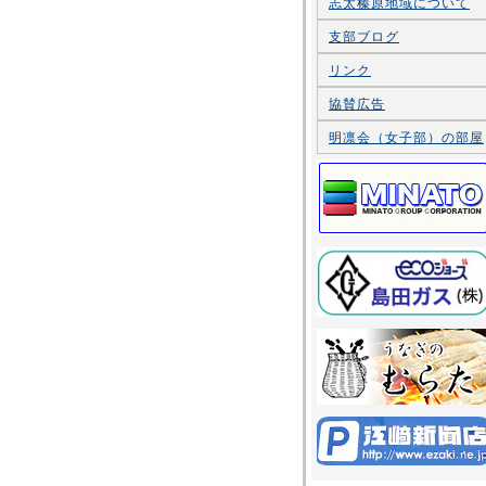
志太榛原地域について
支部ブログ
リンク
協賛広告
明凛会（女子部）の部屋