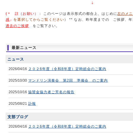
↓
(＊ 註（お願い）
： このページは表示形式の都合上、はじめに
左のメニ
感
」
を選択してからご覧ください
） ** なお、昨年度までの ご挨拶、
..
過去のご挨拶
をご覧下さい。
最新ニュース
ニュース
2026/04/16
２０２6年度（令和8年度）定時総会のご案内
2025/10/30
マンドリン演奏会 第2回 準備会 のご案内
2025/10/16
協賛金協力者ご芳名の報告
2025/08/21
訃報
支部ブログ
2026/04/16
２０２6年度（令和8年度）定時総会のご案内