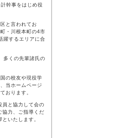
会計幹事をはじめ役
地区と言われてお
町・川根本町の4市
活躍するエリアに合
余年、多くの先輩諸氏の
全国の校友や現役学
め、当ホームページ
えております。
役員と協力して会の
ご協力、ご指導くだ
拶といたします。