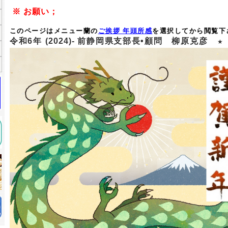
※ お願い；
このページは
メニュー蘭の
ご挨拶 年頭所感
を選択してから閲覧下
令和6年 (2024)
-
前静岡県支部長•顧問
柳原克彦