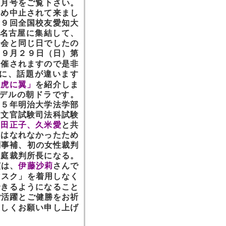
１月号をご覧下さい。
ため中止されて来まし
５９回全国校友愛知大
が名古屋に集結して、
奏会と同じ日でしたの
、９月２９日（日）第
開催されますので是非
に、話題が違います
「虎に翼」
を紹介しま
デルの朝ドラです。
３５年明治大学法学部
等文官試験司法科試験
中田正子、久米愛
と共
にはなれなかったため
判事補、初の女性裁判
家庭裁判所長になる。
演は、
伊藤沙莉
さんで
スク」を着用しなく
できるようになること
ご活躍とご健勝をお祈
ろしくお願い申し上げ