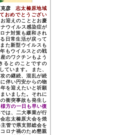
原克彦
志
太榛原地域
しておめでとうござい
くお迎えのこととお慶
ロナウイルス感染症が
コロナ対策も緩和され
きる日常生活が
戻って
はまた新型ウイルスも
本年も
ウイルスとの戦
国産のワクチンもよう
きるとのことですの
しています。
また、
侵攻の継続、混乱が続
策に伴い円安からの物
い年を迎えたいと祈願
しまいました。それに
との衝突事故も発生し
皆様方の一日も早い復
部では、二大事業が行
部総会志太榛原大会を焼
の主管で県支部総会を
、コロナ禍のため懇親