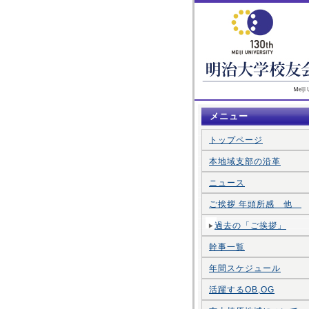
メニュー
トップページ
本地域支部の沿革
ニュース
ご挨拶 年頭所感 他
過去の「ご挨拶」
幹事一覧
年間スケジュール
活躍するOB,OG