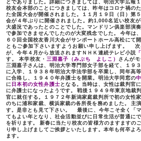
とでありました。詳細につきましては、明治大学広報
校友会本部のことにつきましては、昨年はコロナ禍の
た全国大会が開催されました。１１月１９日（日）第
会が４年ぶりに開催されました。約1,000名近い校友
大盛況であったとのことでした。マンドリン俱楽部演
で参加できませんでしたのが大変残念でした。
今年は
６０回全国校友香川大会がサンポートホール高松
にて
ともご参加下さいますようお願い申し上げます。
次
が、今年４月から放送されます
ＮＨＫ連続テレビ小説
す。 本学校友・
三淵嘉子（みぶち よしこ）
さんがモ
三淵嘉子さんは、明治大学専門部女子部を経て、１９
に入学、１９３８年明治大学法学部を卒業し、同年高
に合格し、１９４０年弁護士を開業。明治大学同窓の
に
日本初の女性弁護士
となる。当時は、女性は裁判官
に弁護士になったようです。
戦後１９４９年東京地裁
官に就任する。１９７２年新潟家庭裁判所で初の女性
のちに浦和家裁、横浜家裁の各所長を務めました。
主
す。是非とも見て下さい。
最後に、今年こそ全く「マ
てもよい年となり、社会活動並びに日常生活が普通に
を祈ります。
新春に当たり校友の皆様方のますますの
り申し上げましてご挨拶といたします。本年も何卒よ
ます。