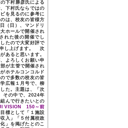
友の下村勝彦氏による
で、下村氏ならではの
レビを見るのに参考に
たのは、校友の皆様方
9日
（日）、
マンドリ
館大ホールで開催され
された後の開催でし
ましたので大変好評で
申し上げます。
次
題があると思います。
が、よろしくお願い申
部が主管で開催され
会がホテルコンコルド
すので多数の校友の皆
大学広報１月号で、柳
ました。主題は、「次
。
その中で、2024年
り組んで行きたいとの
JI
VISION
150～前
点目標として「１施設
金収入」「５付属校政
強化」を掲げたとのこ