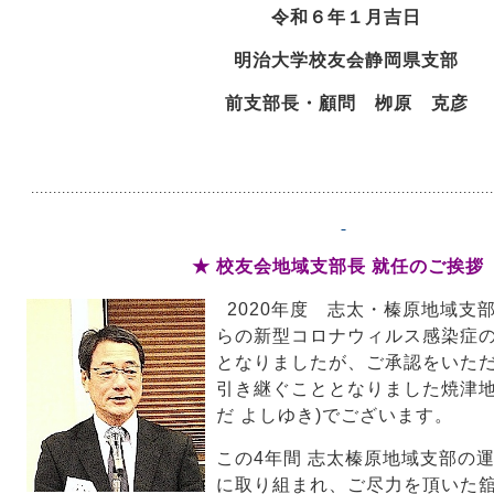
令和６年１月吉日
明治大学校友会静岡県支部
前支部長・顧問 栁原 克彦
.........................................................................................................
★ 校友会地域支部長 就任のご挨
2020年度 志太・榛原地域支
らの新型コロナウィルス感染症
となりましたが、ご承認をいただ
引き継ぐこととなりました焼津
だ よしゆき)でございます。
この4年間 志太榛原地域支部の
に取り組まれ、ご尽力を頂いた