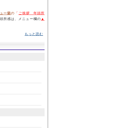
ュー蘭
の
「
ご挨拶 年頭所
年頭所感は、メニュー欄の
▲
もっと読む