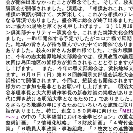
会が開催出来なかったことが残念でした。
そして、校
講演会が開催されました。演題は、「相撲あれこれ」
相撲の裏話が聞けて、大変楽しく、これから相撲のテ
なる講演でありました。盛会裏に総会が終了出来まし
のご協力の賜物と厚くお礼申し上げます。
２）
11月1
ン俱楽部チャリティー演奏会を、これまた
焼津文化会
ました。一昨年開催する予定でしたがコロナ禍で延期
た。地域の皆さんが待ち望んでいた中での開催であり
ありました。校友の皆さんお疲れ様でした。ご協力感謝
に、今年の志太榛原地域支部総会では、役員改選の議
次回は島田地区の皆様方が担当されることと存じます
し上げます。
また、今年の県支部総会は、浜松地域支
ます。６月９日（日）第６８回静岡県支部総会浜松大
浜松にて開催されます。今回は、懇親会も開催されま
様方のご参加を是非ともお願い申し上げます。
明治
谷孝理事長と大六野耕作学長の新春対談の掲載があり
代に輝き続ける明治大学となるために」でありました
をさらなる飛躍の年にするためにいろいろな施策に取
話がありました。特に、創立１５０
周年に向けた
「MEI
へ～」
の中の「大学経営における全学ビジョン」の重
整備計画」「２情報化戦略」「３財政計画」「４寄付
策」「６職員人事政策・事務組織」「７校友との連携