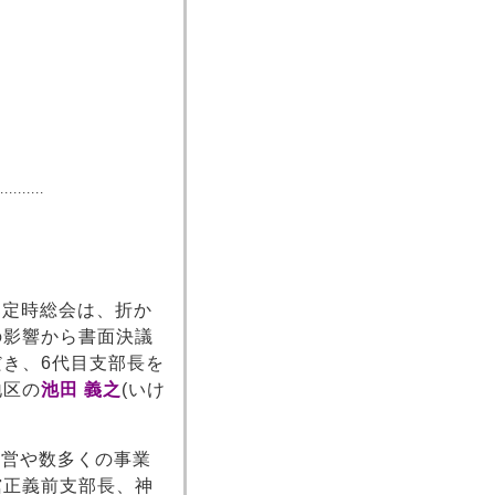
..........
拶
部定時総会は、折か
の影響から書面決議
き、6代目支部長を
地区の
池田 義之
(いけ
運営や数多くの事業
舘正義前支部長、神